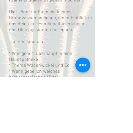
Krankheitsfällen begleiten möchten.
Hier könnt ihr Euch ein kleines
Grundwissen aneignen, einen Einblick in
das Reich der Homöopathie erlangen
und Gleichgesinnten begegnen.
Themen sind u.a.:
* Was gehört überhaupt in eine
Hausapotheke
* Thema Wadenwickel und Co
* Wann gebe ich welches
homöopathisches Mittel
* Etwas über Schüssler Salze!
* Kurzer Einblick ins Thema
Kinderkrankheiten
* Zeit für Fragen
© 2023 Hebamme in